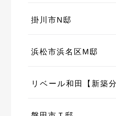
掛川市N邸
浜松市浜名区M邸
リベール和田【新築
磐田市Ｔ邸