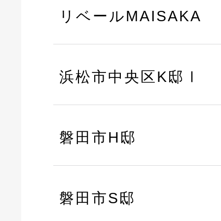
リベールMAISAKA
浜松市中央区K邸Ⅰ
磐田市H邸
磐田市S邸