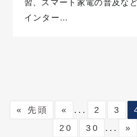
習、スマート家電の普及な
インター…
...
« 先頭
«
2
3
...
20
30
»