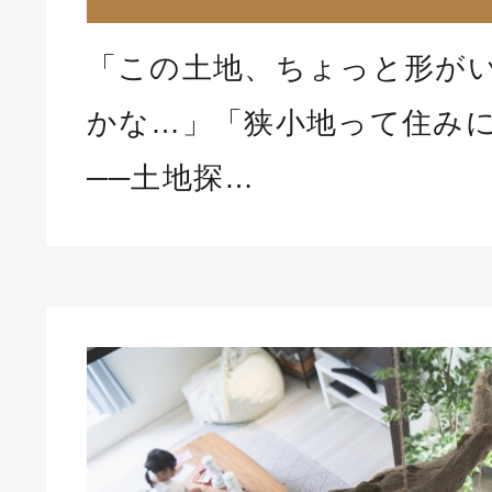
「この土地、ちょっと形が
かな…」「狭小地って住み
──土地探…