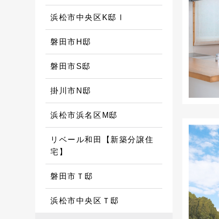
浜松市中央区K邸Ⅰ
磐田市H邸
磐田市S邸
掛川市N邸
浜松市浜名区M邸
リベール和田【新築分譲住
宅】
磐田市Ｔ邸
浜松市中央区Ｔ邸