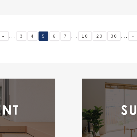
...
...
...
«
3
4
5
6
7
10
20
30
»